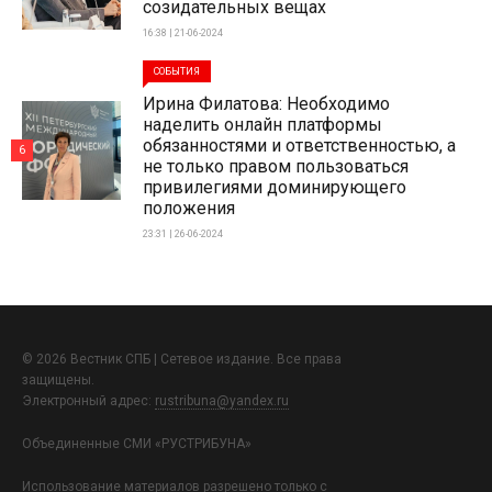
созидательных вещах
16:38 | 21-06-2024
СОБЫТИЯ
Ирина Филатова: Необходимо
наделить онлайн платформы
обязанностями и ответственностью, а
6
не только правом пользоваться
привилегиями доминирующего
положения
23:31 | 26-06-2024
© 2026 Вестник СПБ | Сетевое издание. Все права
защищены.
Электронный адрес:
rustribuna@yandex.ru
Объединенные СМИ «РУСТРИБУНА»
Использование материалов разрешено только с