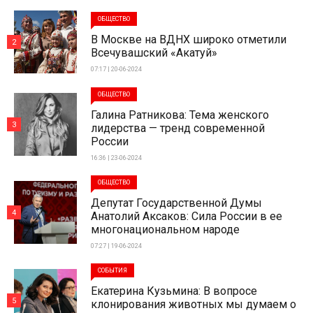
ОБЩЕСТВО
В Москве на ВДНХ широко отметили
2
Всечувашский «Акатуй»
07:17 | 20-06-2024
ОБЩЕСТВО
Галина Ратникова: Тема женского
3
лидерства — тренд современной
России
16:36 | 23-06-2024
ОБЩЕСТВО
Депутат Государственной Думы
4
Анатолий Аксаков: Сила России в ее
многонациональном народе
07:27 | 19-06-2024
СОБЫТИЯ
Екатерина Кузьмина: В вопросе
5
клонирования животных мы думаем о