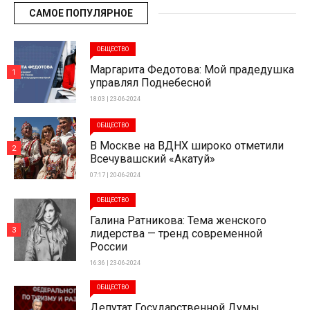
САМОЕ ПОПУЛЯРНОЕ
ОБЩЕСТВО
Маргарита Федотова: Мой прадедушка
1
управлял Поднебесной
18:03 | 23-06-2024
ОБЩЕСТВО
В Москве на ВДНХ широко отметили
2
Всечувашский «Акатуй»
07:17 | 20-06-2024
ОБЩЕСТВО
Галина Ратникова: Тема женского
3
лидерства — тренд современной
России
16:36 | 23-06-2024
ОБЩЕСТВО
Депутат Государственной Думы