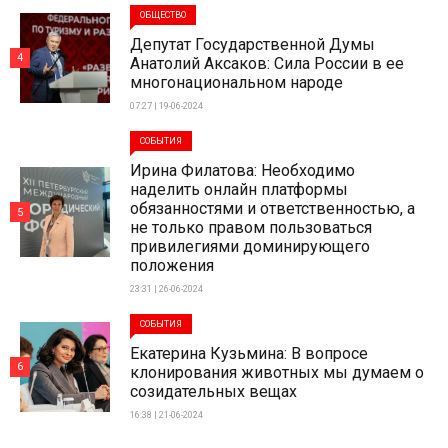
ОБЩЕСТВО
Депутат Государственной Думы
4
Анатолий Аксаков: Сила России в ее
многонациональном народе
07:27 | 19-06-2024
СОБЫТИЯ
Ирина Филатова: Необходимо
наделить онлайн платформы
обязанностями и ответственностью, а
5
не только правом пользоваться
привилегиями доминирующего
положения
23:31 | 26-06-2024
СОБЫТИЯ
Екатерина Кузьмина: В вопросе
6
клонирования животных мы думаем о
созидательных вещах
16:38 | 21-06-2024