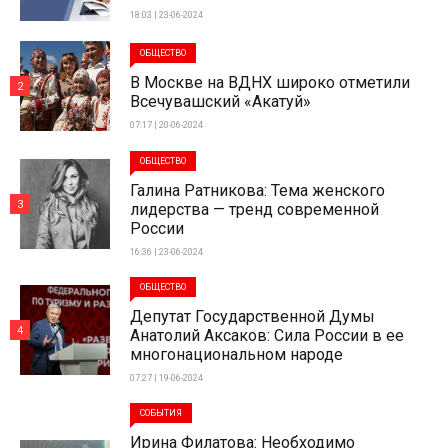
18:03 | 23-06-2024
ОБЩЕСТВО
В Москве на ВДНХ широко отметили
2
Всечувашский «Акатуй»
07:17 | 20-06-2024
ОБЩЕСТВО
Галина Ратникова: Тема женского
3
лидерства — тренд современной
России
16:36 | 23-06-2024
ОБЩЕСТВО
Депутат Государственной Думы
4
Анатолий Аксаков: Сила России в ее
многонациональном народе
07:27 | 19-06-2024
СОБЫТИЯ
Ирина Филатова: Необходимо