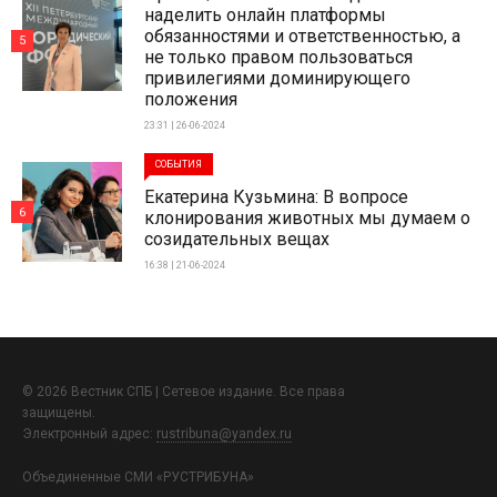
наделить онлайн платформы
обязанностями и ответственностью, а
5
не только правом пользоваться
привилегиями доминирующего
положения
23:31 | 26-06-2024
СОБЫТИЯ
Екатерина Кузьмина: В вопросе
6
клонирования животных мы думаем о
созидательных вещах
16:38 | 21-06-2024
© 2026 Вестник СПБ | Сетевое издание. Все права
защищены.
Электронный адрес:
rustribuna@yandex.ru
Объединенные СМИ «РУСТРИБУНА»