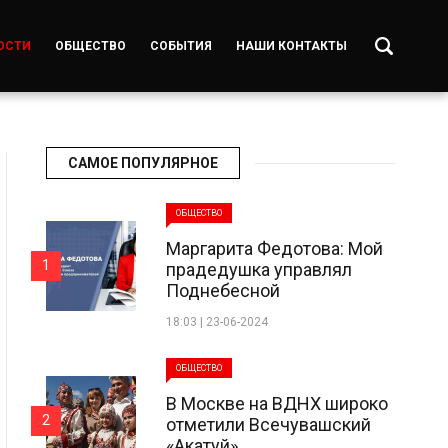
ОСТИ
ОБЩЕСТВО
СОБЫТИЯ
НАШИ КОНТАКТЫ
САМОЕ ПОПУЛЯРНОЕ
ОБЩЕСТВО
Маргарита Федотова: Мой
1
прадедушка управлял
Поднебесной
18:03 | 23-06-2024
ОБЩЕСТВО
В Москве на ВДНХ широко
2
отметили Всечувашский
«Акатуй»