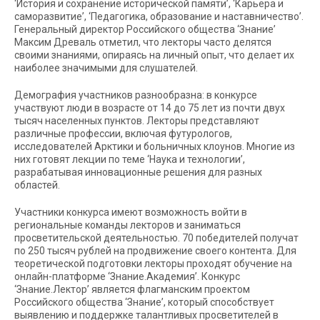
‘История и сохранение исторической памяти’, ‘Карьера и
саморазвитие’, ‘Педагогика, образование и наставничество’.
Генеральный директор Российского общества ‘Знание’
Максим Древаль отметил, что лекторы часто делятся
своими знаниями, опираясь на личный опыт, что делает их
наиболее значимыми для слушателей.
Демография участников разнообразна: в конкурсе
участвуют люди в возрасте от 14 до 75 лет из почти двух
тысяч населенных пунктов. Лекторы представляют
различные профессии, включая футурологов,
исследователей Арктики и больничных клоунов. Многие из
них готовят лекции по теме ‘Наука и технологии’,
разрабатывая инновационные решения для разных
областей.
Участники конкурса имеют возможность войти в
региональные команды лекторов и заниматься
просветительской деятельностью. 70 победителей получат
по 250 тысяч рублей на продвижение своего контента. Для
теоретической подготовки лекторы проходят обучение на
онлайн-платформе ‘Знание.Академия’. Конкурс
‘Знание.Лектор’ является флагманским проектом
Российского общества ‘Знание’, который способствует
выявлению и поддержке талантливых просветителей в