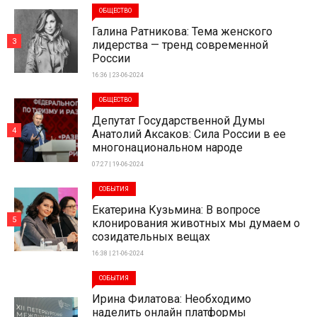
ОБЩЕСТВО
Галина Ратникова: Тема женского
3
лидерства — тренд современной
России
16:36 | 23-06-2024
ОБЩЕСТВО
Депутат Государственной Думы
4
Анатолий Аксаков: Сила России в ее
многонациональном народе
07:27 | 19-06-2024
СОБЫТИЯ
Екатерина Кузьмина: В вопросе
5
клонирования животных мы думаем о
созидательных вещах
16:38 | 21-06-2024
СОБЫТИЯ
Ирина Филатова: Необходимо
наделить онлайн платформы