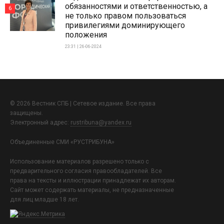
обязанностями и ответственностью, а
6
не только правом пользоваться
привилегиями доминирующего
положения
23:31 | 26-06-2024
© 2026 Вестник СПБ | Сетевое издание. Все права
защищены.
Электронный адрес:
rustribuna@yandex.ru
Объединенные СМИ «РУСТРИБУНА»
Использование материалов разрешено только с
предварительного согласия правообладателей. Все
права на тексты и иллюстрации принадлежат их авторам.
Сайт может содержать материалы, не предназначенные
для лиц младше 18 лет.