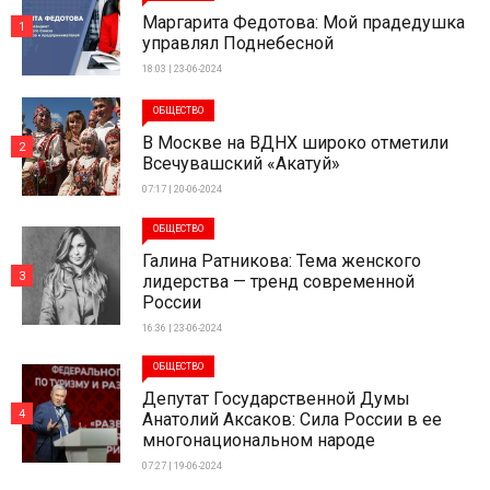
Маргарита Федотова: Мой прадедушка
1
управлял Поднебесной
18:03 | 23-06-2024
ОБЩЕСТВО
В Москве на ВДНХ широко отметили
2
Всечувашский «Акатуй»
07:17 | 20-06-2024
ОБЩЕСТВО
Галина Ратникова: Тема женского
3
лидерства — тренд современной
России
16:36 | 23-06-2024
ОБЩЕСТВО
Депутат Государственной Думы
4
Анатолий Аксаков: Сила России в ее
многонациональном народе
07:27 | 19-06-2024