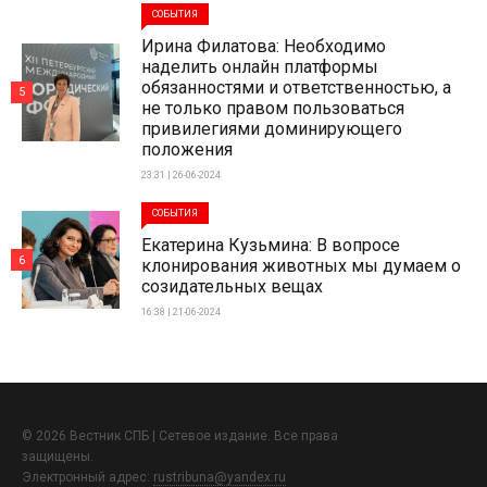
СОБЫТИЯ
Ирина Филатова: Необходимо
наделить онлайн платформы
обязанностями и ответственностью, а
5
не только правом пользоваться
привилегиями доминирующего
положения
23:31 | 26-06-2024
СОБЫТИЯ
Екатерина Кузьмина: В вопросе
6
клонирования животных мы думаем о
созидательных вещах
16:38 | 21-06-2024
© 2026 Вестник СПБ | Сетевое издание. Все права
защищены.
Электронный адрес:
rustribuna@yandex.ru