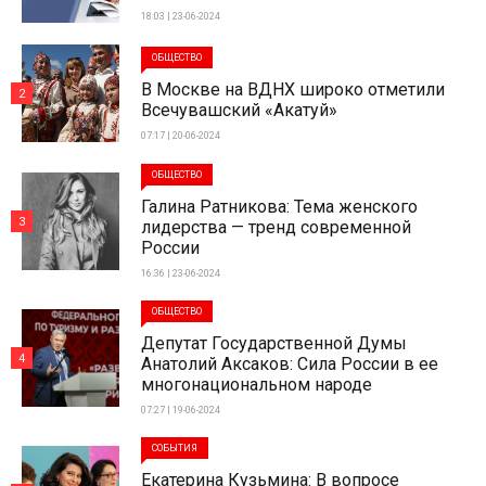
18:03 | 23-06-2024
ОБЩЕСТВО
В Москве на ВДНХ широко отметили
2
Всечувашский «Акатуй»
07:17 | 20-06-2024
ОБЩЕСТВО
Галина Ратникова: Тема женского
3
лидерства — тренд современной
России
16:36 | 23-06-2024
ОБЩЕСТВО
Депутат Государственной Думы
4
Анатолий Аксаков: Сила России в ее
многонациональном народе
07:27 | 19-06-2024
СОБЫТИЯ
Екатерина Кузьмина: В вопросе