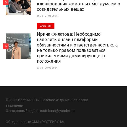
5
клонирования животных мы думаем о
созидательных вещах
16:38 | 21-06-2024
СОБЫТИЯ
Ирина Филатова: Необходимо
наделить онлайн платформы
обязанностями и ответственностью, а
6
не только правом пользоваться
привилегиями доминирующего
положения
23:31 | 26-06-2024
© 2026 Вестник СПБ | Сетевое издание. Все права
защищены.
Электронный адрес:
rustribuna@yandex.ru
Объединенные СМИ «РУСТРИБУНА»