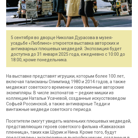
5 сентября во дворце Николая Дурасова в музея-
усадьбе «Люблино» откроется выставка авторских и
антикварных плюшевых медведей. Экспозиция будет
доступна до 31 января 2025 года, ежедневно с 10:00 до
18:00, кроме понедельника.
На выставке представят игрушки, которым более 100 лет,
включая талисманы Олимпиад 1980 и 2014 годов, а также
медвежат советского времени и современные авторские
экземпляры. В числе экспонатов — редкие мишки из
коллекции Натальи Усачевой, созданные искусствоведом
Софьей Россинской, а также антикварные Тедди и
винтажные медведи советского периода.
Посетители смогут увидеть маленьких плюшевых медведей,
представляющих героев советского фильма «Кавказская
пленница», таких как Шурик и Нина. Кроме того, будут
представлены эксклюзивные выкройки мишек, созданные в