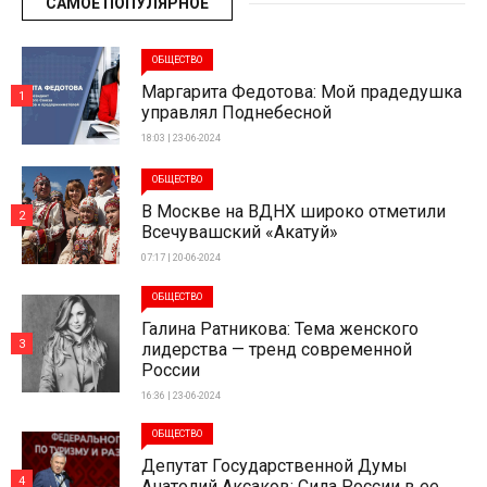
САМОЕ ПОПУЛЯРНОЕ
ОБЩЕСТВО
Маргарита Федотова: Мой прадедушка
1
управлял Поднебесной
18:03 | 23-06-2024
ОБЩЕСТВО
В Москве на ВДНХ широко отметили
2
Всечувашский «Акатуй»
07:17 | 20-06-2024
ОБЩЕСТВО
Галина Ратникова: Тема женского
3
лидерства — тренд современной
России
16:36 | 23-06-2024
ОБЩЕСТВО
Депутат Государственной Думы
4
Анатолий Аксаков: Сила России в ее