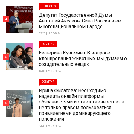
ОБЩЕСТВО
Депутат Государственной Думы
4
Анатолий Аксаков: Сила России в ее
многонациональном народе
07:27 | 19-06-2024
СОБЫТИЯ
Екатерина Кузьмина: В вопросе
5
клонирования животных мы думаем о
созидательных вещах
16:38 | 21-06-2024
СОБЫТИЯ
Ирина Филатова: Необходимо
наделить онлайн платформы
обязанностями и ответственностью, а
6
не только правом пользоваться
привилегиями доминирующего
положения
23:31 | 26-06-2024