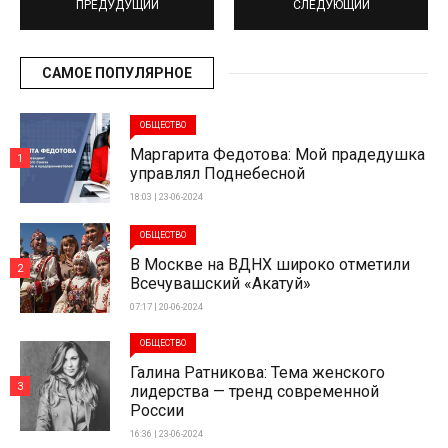
ПРЕДУДУЩИЙ
СЛЕДУЮЩИЙ
САМОЕ ПОПУЛЯРНОЕ
ОБЩЕСТВО
Маргарита Федотова: Мой прадедушка
1
управлял Поднебесной
18:03 | 23-06-2024
ОБЩЕСТВО
В Москве на ВДНХ широко отметили
2
Всечувашский «Акатуй»
07:17 | 20-06-2024
ОБЩЕСТВО
Галина Ратникова: Тема женского
3
лидерства — тренд современной
России
16:36 | 23-06-2024