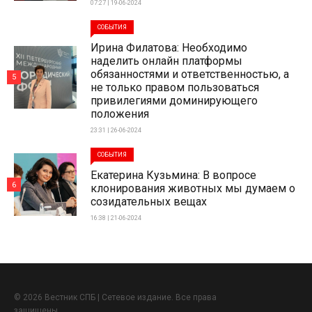
07:27 | 19-06-2024
СОБЫТИЯ
Ирина Филатова: Необходимо
наделить онлайн платформы
обязанностями и ответственностью, а
5
не только правом пользоваться
привилегиями доминирующего
положения
23:31 | 26-06-2024
СОБЫТИЯ
Екатерина Кузьмина: В вопросе
6
клонирования животных мы думаем о
созидательных вещах
16:38 | 21-06-2024
© 2026 Вестник СПБ | Сетевое издание. Все права
защищены.