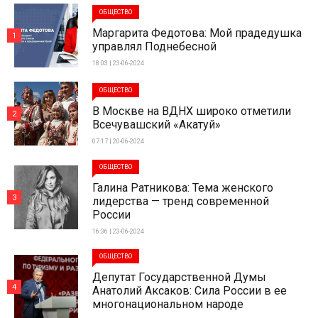
ОБЩЕСТВО
Маргарита Федотова: Мой прадедушка
1
управлял Поднебесной
18:03 | 23-06-2024
ОБЩЕСТВО
В Москве на ВДНХ широко отметили
2
Всечувашский «Акатуй»
07:17 | 20-06-2024
ОБЩЕСТВО
Галина Ратникова: Тема женского
3
лидерства — тренд современной
России
16:36 | 23-06-2024
ОБЩЕСТВО
Депутат Государственной Думы
4
Анатолий Аксаков: Сила России в ее
многонациональном народе