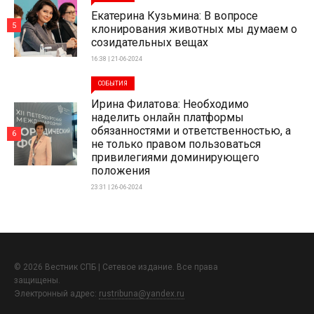
Екатерина Кузьмина: В вопросе
5
клонирования животных мы думаем о
созидательных вещах
16:38 | 21-06-2024
СОБЫТИЯ
Ирина Филатова: Необходимо
наделить онлайн платформы
обязанностями и ответственностью, а
6
не только правом пользоваться
привилегиями доминирующего
положения
23:31 | 26-06-2024
© 2026 Вестник СПБ | Сетевое издание. Все права
защищены.
Электронный адрес:
rustribuna@yandex.ru