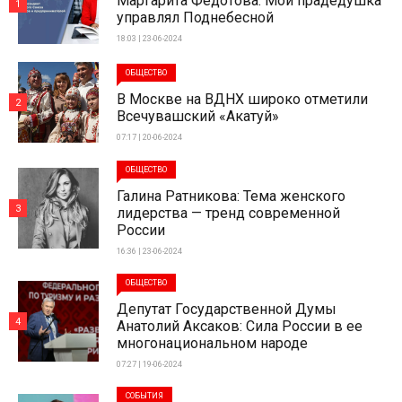
Маргарита Федотова: Мой прадедушка
1
управлял Поднебесной
18:03 | 23-06-2024
ОБЩЕСТВО
В Москве на ВДНХ широко отметили
2
Всечувашский «Акатуй»
07:17 | 20-06-2024
ОБЩЕСТВО
Галина Ратникова: Тема женского
3
лидерства — тренд современной
России
16:36 | 23-06-2024
ОБЩЕСТВО
Депутат Государственной Думы
4
Анатолий Аксаков: Сила России в ее
многонациональном народе
07:27 | 19-06-2024
СОБЫТИЯ