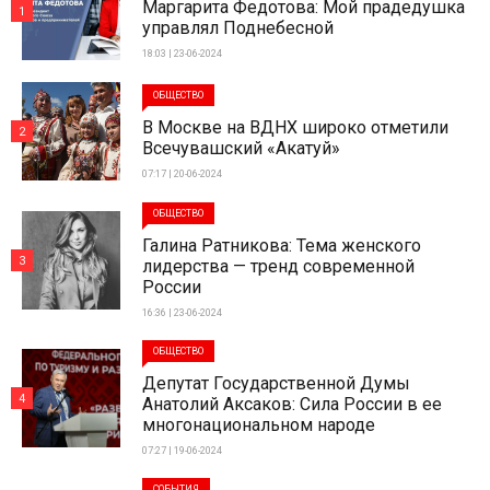
Маргарита Федотова: Мой прадедушка
1
управлял Поднебесной
18:03 | 23-06-2024
ОБЩЕСТВО
В Москве на ВДНХ широко отметили
2
Всечувашский «Акатуй»
07:17 | 20-06-2024
ОБЩЕСТВО
Галина Ратникова: Тема женского
3
лидерства — тренд современной
России
16:36 | 23-06-2024
ОБЩЕСТВО
Депутат Государственной Думы
4
Анатолий Аксаков: Сила России в ее
многонациональном народе
07:27 | 19-06-2024
СОБЫТИЯ