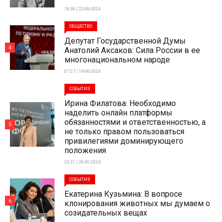
16:36 | 23-06-2024
ОБЩЕСТВО
Депутат Государственной Думы
4
Анатолий Аксаков: Сила России в ее
многонациональном народе
07:27 | 19-06-2024
СОБЫТИЯ
Ирина Филатова: Необходимо
наделить онлайн платформы
обязанностями и ответственностью, а
5
не только правом пользоваться
привилегиями доминирующего
положения
23:31 | 26-06-2024
СОБЫТИЯ
Екатерина Кузьмина: В вопросе
6
клонирования животных мы думаем о
созидательных вещах