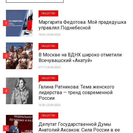
ОБЩЕСТВО
Маргарита Федотова: Мой прадедушка
1
управлял Поднебесной
18:03 | 23-06-2024
ОБЩЕСТВО
В Москве на ВДНХ широко отметили
2
Всечувашский «Акатуй»
07:17 | 20-06-2024
ОБЩЕСТВО
Галина Ратникова: Тема женского
3
лидерства — тренд современной
России
16:36 | 23-06-2024
ОБЩЕСТВО
Депутат Государственной Думы
4
Анатолий Аксаков: Сила России в ее