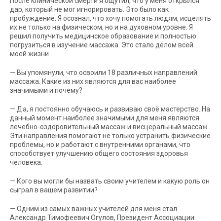
После клинической смерти я ощутил, что у меня открылся
дар, который не мог игнорировать. Это было как
пробуждение. Я осознал, что хочу помогать людям, исцелять
их не только на физическом, но и на духовном уровне. Я
решил получить медицинское образование и полностью
погрузиться в изучение массажа. Это стало делом всей
моей жизни.
— Вы упомянули, что освоили 18 различных направлений
массажа. Какие из них являются для вас наиболее
значимыми и почему?
— Да, я постоянно обучаюсь и развиваю своё мастерство. На
данный момент наиболее значимыми для меня являются
лечебно-оздоровительный массаж и висцеральный массаж.
Эти направления помогают не только устранить физические
проблемы, но и работают с внутренними органами, что
способствует улучшению общего состояния здоровья
человека.
— Кого вы могли бы назвать своим учителем и какую роль он
сыграл в вашем развитии?
— Одним из самых важных учителей для меня стал
Александр Тимофеевич Огулов, Президент Ассоциации