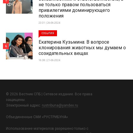
5
не только правом пользоваться
привилегиями доминирующего
положения
23:31 | 26-06-2024
СОБЫТИЯ
Екатерина Кузьмина: В вопросе
6
клонирования животных мы думаем о
созидательных вещах
16:38 | 21-06-2024
© 2026 Вестник СПБ | Сетевое издание. Все права
защищены.
Электронный адрес:
rustribuna@yandex.ru
Объединенные СМИ «РУСТРИБУНА»
Использование материалов разрешено только с