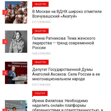
ОБЩЕСТВО
В Москве на ВДНХ широко отметили
2
Всечувашский «Акатуй»
07:17 | 20-06-2024
ОБЩЕСТВО
Галина Ратникова: Тема женского
3
лидерства — тренд современной
России
16:36 | 23-06-2024
ОБЩЕСТВО
Депутат Государственной Думы
4
Анатолий Аксаков: Сила России в ее
многонациональном народе
07:27 | 19-06-2024
СОБЫТИЯ
Ирина Филатова: Необходимо
наделить онлайн платформы
обязанностями и ответственностью, а