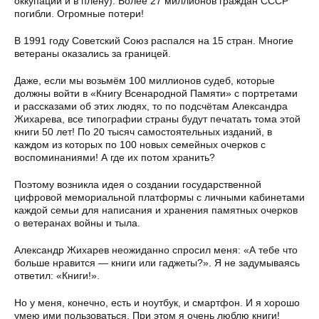
оккупации и в плену). Более 27 миллионов граждан СССР
погибли. Огромные потери!
В 1991 году Советский Союз распался на 15 стран. Многие
ветераны оказались за границей.
Даже, если мы возьмём 100 миллионов судеб, которые
должны войти в «Книгу Всенародной Памяти» с портретами
и рассказами об этих людях, то по подсчётам Александра
Жихарева, все типографии страны будут печатать тома этой
книги 50 лет! По 20 тысяч самостоятельных изданий, в
каждом из которых по 100 новых семейных очерков с
воспоминаниями! А где их потом хранить?
Поэтому возникла идея о создании государственной
цифровой мемориальной платформы с личными кабинетами
каждой семьи для написания и хранения памятных очерков
о ветеранах войны и тыла.
Александр Жихарев неожиданно спросил меня: «А тебе что
больше нравится — книги или гаджеты?». Я не задумываясь
ответил: «Книги!».
Но у меня, конечно, есть и ноутбук, и смартфон. И я хорошо
умею ими пользоваться. При этом я очень люблю книги!