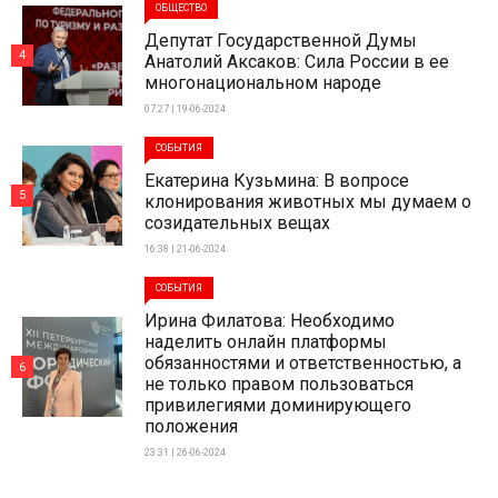
ОБЩЕСТВО
Депутат Государственной Думы
4
Анатолий Аксаков: Сила России в ее
многонациональном народе
07:27 | 19-06-2024
СОБЫТИЯ
Екатерина Кузьмина: В вопросе
5
клонирования животных мы думаем о
созидательных вещах
16:38 | 21-06-2024
СОБЫТИЯ
Ирина Филатова: Необходимо
наделить онлайн платформы
обязанностями и ответственностью, а
6
не только правом пользоваться
привилегиями доминирующего
положения
23:31 | 26-06-2024