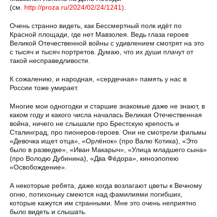
(см.
http://proza.ru/2024/02/24/1241)
.
Очень странно видеть, как Бессмертный полк идёт по
Красной площади, где нет Мавзолея. Ведь глаза героев
Великой Отечественной войны с удивлением смотрят на это
с тысяч и тысяч портретов. Думаю, что их души плачут от
такой несправедливости.
К сожалению, и народная, «сердечная» память у нас в
России тоже умирает.
Многие мои одногодки и старшие знакомые даже не знают, в
каком году и какого числа началась Великая Отечественная
война, ничего не слышали про Брестскую крепость и
Сталинград, про пионеров-героев. Они не смотрели фильмы
«Девочка ищет отца», «Орлёнок» (про Валю Котика), «Это
было в разведке», «Иван Макарыч», «Улица младшего сына»
(про Володю Дубинина), «Два Фёдора», киноэпопею
«Освобождение».
А некоторые ребята, даже когда возлагают цветы к Вечному
огню, потихоньку смеются над фамилиями погибших,
которые кажутся им странными. Мне это очень неприятно
было видеть и слышать.