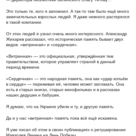
Это только те, кого я запомнил. А так-то там было ещё много
замечательных взрослых людей. Я даже немного растерялся
в такой компании.
От этих людей я узнал очень много интересного. Александр
Жихарев рассказал, что историческая память бывает двух
видов: «витринная» и «сердечная».
«Витринная» — это официальная, утверждённая тем
правительством, которое управляет страной в данный
период времени.
«Сердечная» — это народная память, она как «удар копьём
в сердце» — переживая её, человек может заплакать. Она
есть в старых книгах, старых кинофильмах и в рассказах
наших дедушек и бабушек.
Я думаю, что на Украине убили и ту, и другую память.
Да и у нас «витринная» память пока всё ещё искажена.
Я уже писал об этом в своих публикациях о ретушировании
Мавзолея Ленина на День Победы