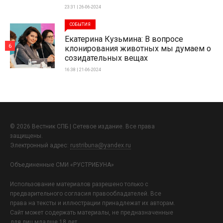
23:31 | 26-06-2024
СОБЫТИЯ
Екатерина Кузьмина: В вопросе
6
клонирования животных мы думаем о
созидательных вещах
16:38 | 21-06-2024
© 2026 Вестник СПБ | Сетевое издание. Все права
защищены.
Электронный адрес:
rustribuna@yandex.ru
Объединенные СМИ «РУСТРИБУНА»
Использование материалов разрешено только с
предварительного согласия правообладателей. Все
права на тексты и иллюстрации принадлежат их авторам.
Сайт может содержать материалы, не предназначенные
для лиц младше 18 лет.