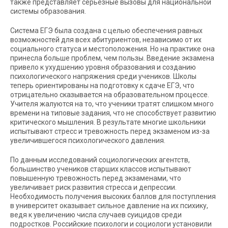
также представляет серьезные вызовы для национальной
системы образования.
Система ЕГЭ была создана с целью обеспечения равных
возможностей для всех абитуриентов, независимо от их
социального статуса и местоположения. Но на практике она
принесла больше проблем, чем пользы. Введение экзамена
привело к ухудшению уровня образования и созданию
психологического напряжения среди учеников. Школы
теперь ориентированы на подготовку к сдаче ЕГЭ, что
отрицательно сказывается на образовательном процессе.
Учителя жалуются на то, что ученики тратят слишком много
времени на типовые задания, что не способствует развитию
критического мышления. В результате многие школьники
испытывают стресс и тревожность перед экзаменом из-за
увеличившегося психологического давления.
По данным исследований социологических агентств,
большинство учеников старших классов испытывают
повышенную тревожность перед экзаменами, что
увеличивает риск развития стресса и депрессии.
Необходимость получения высоких баллов для поступления
в университет оказывает сильное давление на их психику,
ведя к увеличению числа случаев суицидов среди
подростков. Российские психологи и социологи установили