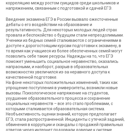
корреляцию между ростом суицидов среди школьников и
напряжением, связанным с подготовкой и сдачей ЕГЭ.
Введение экзамена ЕГЭ в России вызвало ожесточенные
дебаты о его воздействии на образование и
результативность. Для некоторых молодых людей страх
провала и беспокойство о будущем стали непреодолимыми.
Ученики из бедных семей сталкиваются с ограничениями в
доступе к дорогостоящим курсам подготовки к экзамену, в
то время как учащиеся из более обеспеченных семей могут
позволить себе такие ресурсы. Надежды на то, что ЕГЭ
поможет уменьшить социальное неравенство, оказались
напрасными, и наоборот, разрыв в образовательных
возможностях увеличился из-за неравного доступа к
качественной подготовке.
На фоне некоторых положительных изменений, таких как
упрощение поступления в университеты, возникли новые
вызовы. Психологическое напряжение на студентов,
ухудшение образовательного процесса и сохранение
социальных неравенств – все это стало проблемами, с
которыми сталкивается образовательная система.
Необъективность оценки знаний, которую предполагает
ЕГЭ, стала распространенной. Инциденты с утечкой заданий,
обвинения в коррупции и скандалы с продажей правильных
ответов через интернет подорвали доверие к системе