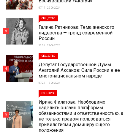
Всечувашский «Акатуй»
07:17 | 20-06-2024
ОБЩЕСТВО
Галина Ратникова: Тема женского
3
лидерства — тренд современной
России
16:36 | 23-06-2024
ОБЩЕСТВО
Депутат Государственной Думы
4
Анатолий Аксаков: Сила России в ее
многонациональном народе
07:27 | 19-06-2024
СОБЫТИЯ
Ирина Филатова: Необходимо
наделить онлайн платформы
обязанностями и ответственностью, а
5
не только правом пользоваться
привилегиями доминирующего
положения