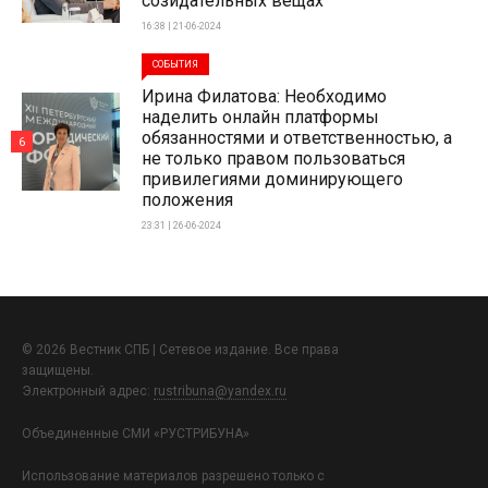
созидательных вещах
16:38 | 21-06-2024
СОБЫТИЯ
Ирина Филатова: Необходимо
наделить онлайн платформы
обязанностями и ответственностью, а
6
не только правом пользоваться
привилегиями доминирующего
положения
23:31 | 26-06-2024
© 2026 Вестник СПБ | Сетевое издание. Все права
защищены.
Электронный адрес:
rustribuna@yandex.ru
Объединенные СМИ «РУСТРИБУНА»
Использование материалов разрешено только с