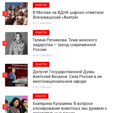
ОБЩЕСТВО
В Москве на ВДНХ широко отметили
2
Всечувашский «Акатуй»
07:17 | 20-06-2024
ОБЩЕСТВО
Галина Ратникова: Тема женского
3
лидерства — тренд современной
России
16:36 | 23-06-2024
ОБЩЕСТВО
Депутат Государственной Думы
4
Анатолий Аксаков: Сила России в ее
многонациональном народе
07:27 | 19-06-2024
СОБЫТИЯ
Екатерина Кузьмина: В вопросе
5
клонирования животных мы думаем о