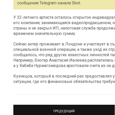
сообщения Telegram-канала Shot.
У 32-летнего артиста осталось открытое индивидуал
его компания, занимающаяся видеопродакшеном, не
страны и не закрыл ИП, налоговая служба продолж
временем значительную сумму.
Сейчас актер проживает в Лондоне и участвует в с
специальной военной операции, а также уход из ст
сообщалось, что ряд других известных личностей т
Например, блогер Анастасия Ивлеева расплатилась 
а у Хабиба Нурмагомедова арестовали счета из-за д
Кузнецов, который в последний раз предоставлял ус
ситуации, где его финансовые обязательства треб
ПРЕДУДУЩИЙ