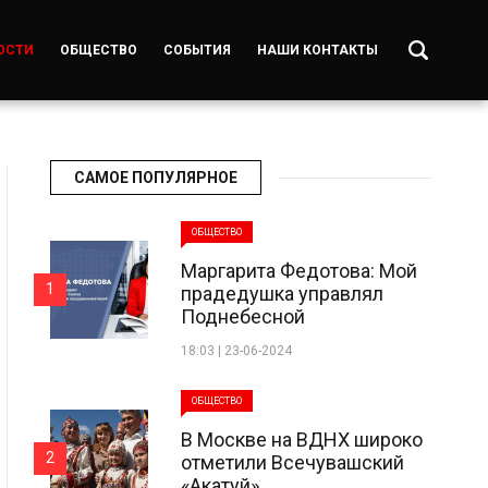
ОСТИ
ОБЩЕСТВО
СОБЫТИЯ
НАШИ КОНТАКТЫ
САМОЕ ПОПУЛЯРНОЕ
ОБЩЕСТВО
Маргарита Федотова: Мой
1
прадедушка управлял
Поднебесной
18:03 | 23-06-2024
ОБЩЕСТВО
В Москве на ВДНХ широко
2
отметили Всечувашский
«Акатуй»