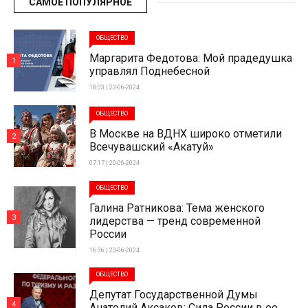
САМОЕ ПОПУЛЯРНОЕ
ОБЩЕСТВО
Маргарита Федотова: Мой прадедушка
1
управлял Поднебесной
18:03 | 23-06-2024
ОБЩЕСТВО
В Москве на ВДНХ широко отметили
2
Всечувашский «Акатуй»
07:17 | 20-06-2024
ОБЩЕСТВО
Галина Ратникова: Тема женского
3
лидерства — тренд современной
России
16:36 | 23-06-2024
ОБЩЕСТВО
Депутат Государственной Думы
4
Анатолий Аксаков: Сила России в ее