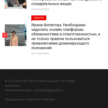
созидательных вещах
16:38 | 21-06-2024
СОБЫТИЯ
Ирина Филатова: Необходимо
наделить онлайн платформы
обязанностями и ответственностью, а
6
не только правом пользоваться
привилегиями доминирующего
положения
23:31 | 26-06-2024
© 2026 Вестник СПБ | Сетевое издание. Все права
защищены.
Электронный адрес:
rustribuna@yandex.ru
Объединенные СМИ «РУСТРИБУНА»