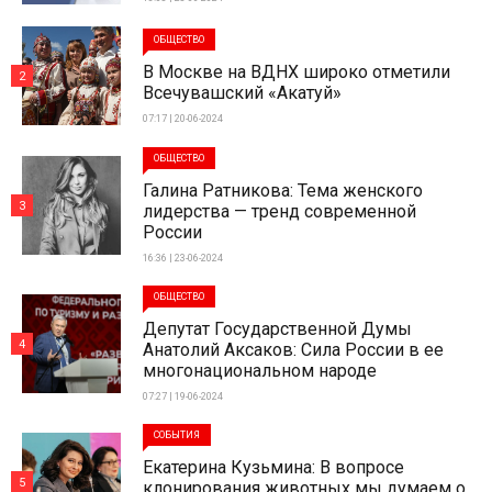
ОБЩЕСТВО
В Москве на ВДНХ широко отметили
2
Всечувашский «Акатуй»
07:17 | 20-06-2024
ОБЩЕСТВО
Галина Ратникова: Тема женского
3
лидерства — тренд современной
России
16:36 | 23-06-2024
ОБЩЕСТВО
Депутат Государственной Думы
4
Анатолий Аксаков: Сила России в ее
многонациональном народе
07:27 | 19-06-2024
СОБЫТИЯ
Екатерина Кузьмина: В вопросе
5
клонирования животных мы думаем о