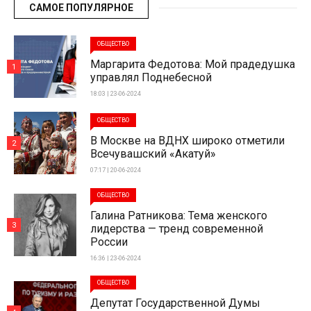
САМОЕ ПОПУЛЯРНОЕ
ОБЩЕСТВО
Маргарита Федотова: Мой прадедушка
1
управлял Поднебесной
18:03 | 23-06-2024
ОБЩЕСТВО
В Москве на ВДНХ широко отметили
2
Всечувашский «Акатуй»
07:17 | 20-06-2024
ОБЩЕСТВО
Галина Ратникова: Тема женского
3
лидерства — тренд современной
России
16:36 | 23-06-2024
ОБЩЕСТВО
Депутат Государственной Думы