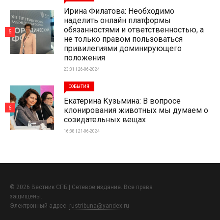
Ирина Филатова: Необходимо
наделить онлайн платформы
обязанностями и ответственностью, а
5
не только правом пользоваться
привилегиями доминирующего
положения
23:31 | 26-06-2024
СОБЫТИЯ
Екатерина Кузьмина: В вопросе
6
клонирования животных мы думаем о
созидательных вещах
16:38 | 21-06-2024
© 2026 Вестник СПБ | Сетевое издание. Все права
защищены.
Электронный адрес:
rustribuna@yandex.ru