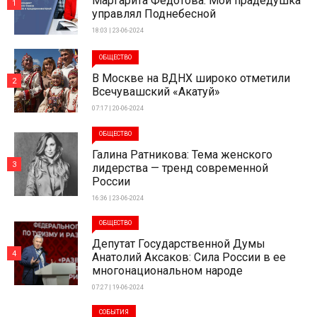
Маргарита Федотова: Мой прадедушка
1
управлял Поднебесной
18:03 | 23-06-2024
ОБЩЕСТВО
В Москве на ВДНХ широко отметили
2
Всечувашский «Акатуй»
07:17 | 20-06-2024
ОБЩЕСТВО
Галина Ратникова: Тема женского
3
лидерства — тренд современной
России
16:36 | 23-06-2024
ОБЩЕСТВО
Депутат Государственной Думы
4
Анатолий Аксаков: Сила России в ее
многонациональном народе
07:27 | 19-06-2024
СОБЫТИЯ