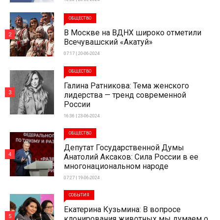
ОБЩЕСТВО
В Москве на ВДНХ широко отметили
2
Всечувашский «Акатуй»
07:17 | 20-06-2024
ОБЩЕСТВО
Галина Ратникова: Тема женского
3
лидерства — тренд современной
России
16:36 | 23-06-2024
ОБЩЕСТВО
Депутат Государственной Думы
4
Анатолий Аксаков: Сила России в ее
многонациональном народе
07:27 | 19-06-2024
СОБЫТИЯ
Екатерина Кузьмина: В вопросе
5
клонирования животных мы думаем о