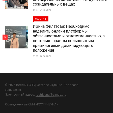
созидательных вещах
16:38 | 21-06-2024
СОБЫТИЯ
Ирина Филатова: Необходимо
наделить онлайн платформы
обязанностями и ответственностью, а
6
не только правом пользоваться
привилегиями доминирующего
положения
23:31 | 26-06-2024
© 2026 Вестник СПБ | Сетевое издание. Все права
защищены.
Электронный адрес:
rustribuna@yandex.ru
Объединенные СМИ «РУСТРИБУНА»