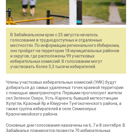
В Забайкальском крае с 25 августа началось
голосование в труднодоступных и отдаленных
местностях. По информации регионального Избиркома,
оно пройдет на территории 18 муниципальных районов
и округов, где расположены 99 участковых
избирательных комиссий. В голосовании могут
участвовать более 5,3 тысячи избирателей.
Члены участковых избирательных комиссий (УИК) будут
добираться до самых удаленных точек краевой территории
с помощью авиатранспорта. Первыми проголосуют жители
сел Зеленое Озеро, Усть-Каренга, бывшей метеостанции
Хулугли, Красный Яр и Юмурчен Тунгокоченского района, а
также группа избирателей в селе Семиозерье
Красночикойского района.
Основные дни голосования назначены на 6, 7 и 8 сентября. В
Забайкалье планируется провести 70 избирательных