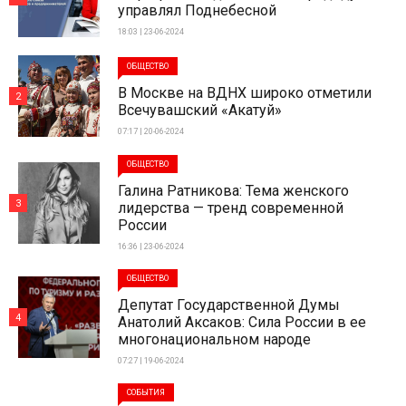
управлял Поднебесной
18:03 | 23-06-2024
ОБЩЕСТВО
В Москве на ВДНХ широко отметили
2
Всечувашский «Акатуй»
07:17 | 20-06-2024
ОБЩЕСТВО
Галина Ратникова: Тема женского
3
лидерства — тренд современной
России
16:36 | 23-06-2024
ОБЩЕСТВО
Депутат Государственной Думы
4
Анатолий Аксаков: Сила России в ее
многонациональном народе
07:27 | 19-06-2024
СОБЫТИЯ