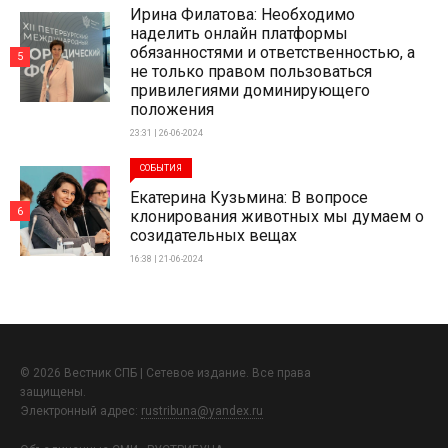
Ирина Филатова: Необходимо
наделить онлайн платформы
обязанностями и ответственностью, а
5
не только правом пользоваться
привилегиями доминирующего
положения
23:31 | 26-06-2024
СОБЫТИЯ
Екатерина Кузьмина: В вопросе
6
клонирования животных мы думаем о
созидательных вещах
16:38 | 21-06-2024
© 2026 Вестник СПБ | Сетевое издание. Все права
защищены.
Электронный адрес:
rustribuna@yandex.ru