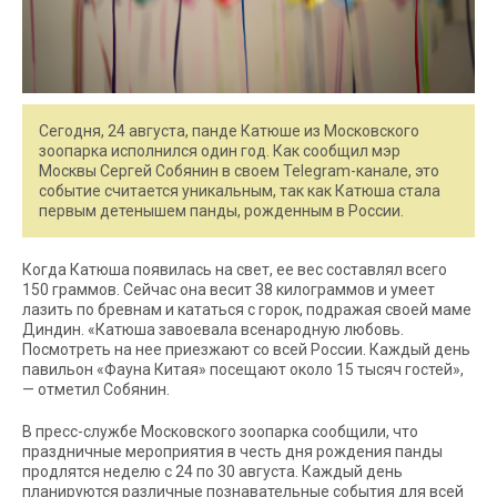
Сегодня, 24 августа, панде Катюше из Московского
зоопарка исполнился один год. Как сообщил мэр
Москвы Сергей Собянин в своем Telegram-канале, это
событие считается уникальным, так как Катюша стала
первым детенышем панды, рожденным в России.
Когда Катюша появилась на свет, ее вес составлял всего
150 граммов. Сейчас она весит 38 килограммов и умеет
лазить по бревнам и кататься с горок, подражая своей маме
Диндин. «Катюша завоевала всенародную любовь.
Посмотреть на нее приезжают со всей России. Каждый день
павильон «Фауна Китая» посещают около 15 тысяч гостей»,
— отметил Собянин.
В пресс-службе Московского зоопарка сообщили, что
праздничные мероприятия в честь дня рождения панды
продлятся неделю с 24 по 30 августа. Каждый день
планируются различные познавательные события для всей