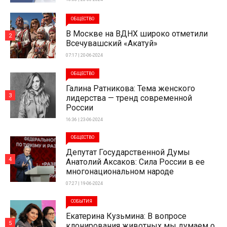
ОБЩЕСТВО
В Москве на ВДНХ широко отметили
2
Всечувашский «Акатуй»
07:17 | 20-06-2024
ОБЩЕСТВО
Галина Ратникова: Тема женского
3
лидерства — тренд современной
России
16:36 | 23-06-2024
ОБЩЕСТВО
Депутат Государственной Думы
4
Анатолий Аксаков: Сила России в ее
многонациональном народе
07:27 | 19-06-2024
СОБЫТИЯ
Екатерина Кузьмина: В вопросе
5
клонирования животных мы думаем о