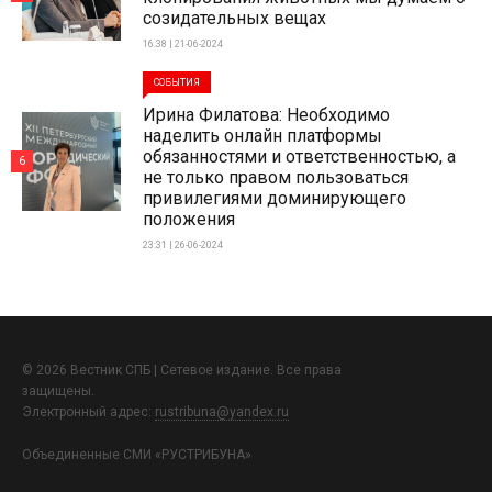
созидательных вещах
16:38 | 21-06-2024
СОБЫТИЯ
Ирина Филатова: Необходимо
наделить онлайн платформы
обязанностями и ответственностью, а
6
не только правом пользоваться
привилегиями доминирующего
положения
23:31 | 26-06-2024
© 2026 Вестник СПБ | Сетевое издание. Все права
защищены.
Электронный адрес:
rustribuna@yandex.ru
Объединенные СМИ «РУСТРИБУНА»