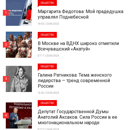
ОБЩЕСТВО
Маргарита Федотова: Мой прадедушка
1
управлял Поднебесной
18:03 | 23-06-2024
ОБЩЕСТВО
В Москве на ВДНХ широко отметили
2
Всечувашский «Акатуй»
07:17 | 20-06-2024
ОБЩЕСТВО
Галина Ратникова: Тема женского
3
лидерства — тренд современной
России
16:36 | 23-06-2024
ОБЩЕСТВО
Депутат Государственной Думы
4
Анатолий Аксаков: Сила России в ее
многонациональном народе
07:27 | 19-06-2024