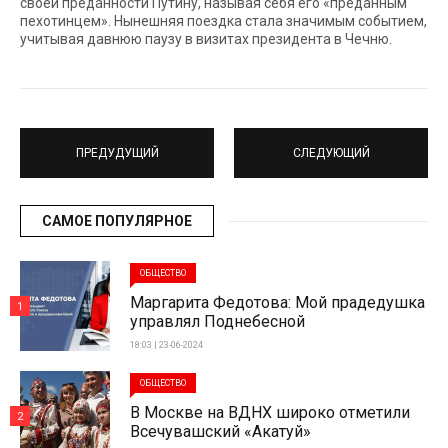
своей преданности Путину, называя себя его «преданным
пехотинцем». Нынешняя поездка стала значимым событием,
учитывая давнюю паузу в визитах президента в Чечню.
ПРЕДУДУЩИЙ
СЛЕДУЮЩИЙ
САМОЕ ПОПУЛЯРНОЕ
ОБЩЕСТВО
Маргарита Федотова: Мой прадедушка
1
управлял Поднебесной
18:03 | 23-06-2024
ОБЩЕСТВО
В Москве на ВДНХ широко отметили
2
Всечувашский «Акатуй»