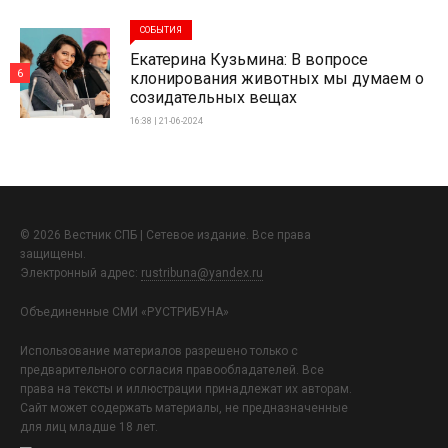
СОБЫТИЯ
Екатерина Кузьмина: В вопросе
6
клонирования животных мы думаем о
созидательных вещах
16:38 | 21-06-2024
© 2026 Вестник СПБ | Сетевое издание. Все права
защищены.
Электронный адрес:
rustribuna@yandex.ru
Объединенные СМИ «РУСТРИБУНА»
Использование материалов разрешено только с
предварительного согласия правообладателей. Все
права на тексты и иллюстрации принадлежат их авторам.
Сайт может содержать материалы, не предназначенные
для лиц младше 18 лет.