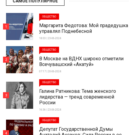
САМОЕ ПОПУЛЯРНОЕ
ОБЩЕСТВО
Маргарита Федотова: Мой прадедушка
1
управлял Поднебесной
18:03 | 23-06-2024
ОБЩЕСТВО
В Москве на ВДНХ широко отметили
2
Всечувашский «Акатуй»
07:17 | 20-06-2024
ОБЩЕСТВО
Галина Ратникова: Тема женского
3
лидерства — тренд современной
России
16:36 | 23-06-2024
ОБЩЕСТВО
Депутат Государственной Думы
4
Анатолий Аксаков: Сила России в ее