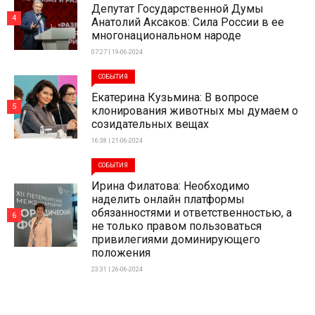
Депутат Государственной Думы
4
Анатолий Аксаков: Сила России в ее
многонациональном народе
07:27 | 19-06-2024
СОБЫТИЯ
Екатерина Кузьмина: В вопросе
5
клонирования животных мы думаем о
созидательных вещах
16:38 | 21-06-2024
СОБЫТИЯ
Ирина Филатова: Необходимо
наделить онлайн платформы
обязанностями и ответственностью, а
6
не только правом пользоваться
привилегиями доминирующего
положения
23:31 | 26-06-2024