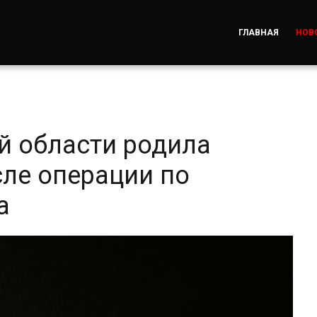
ГЛАВНАЯ
НОВ
й области родила
сле операции по
а