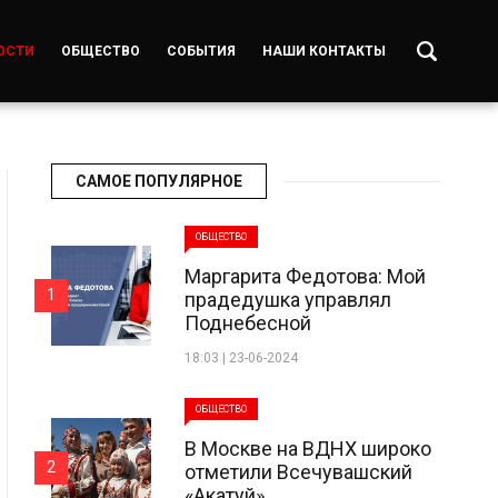
ОСТИ
ОБЩЕСТВО
СОБЫТИЯ
НАШИ КОНТАКТЫ
САМОЕ ПОПУЛЯРНОЕ
ОБЩЕСТВО
Маргарита Федотова: Мой
1
прадедушка управлял
Поднебесной
18:03 | 23-06-2024
ОБЩЕСТВО
В Москве на ВДНХ широко
2
отметили Всечувашский
«Акатуй»