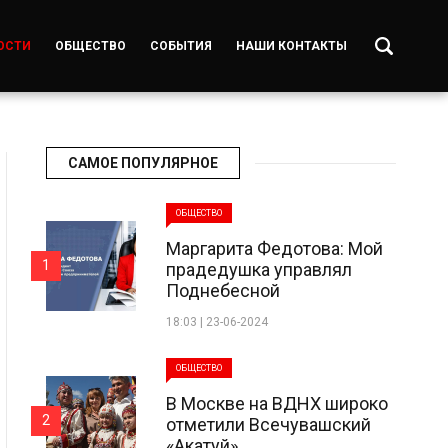
ОСТИ
ОБЩЕСТВО
СОБЫТИЯ
НАШИ КОНТАКТЫ
САМОЕ ПОПУЛЯРНОЕ
ОБЩЕСТВО
Маргарита Федотова: Мой
1
прадедушка управлял
Поднебесной
18:03 | 23-06-2024
ОБЩЕСТВО
В Москве на ВДНХ широко
2
отметили Всечувашский
«Акатуй»