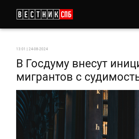
13:01 | 24-08-2024
В Госдуму внесут ини
мигрантов с судимост