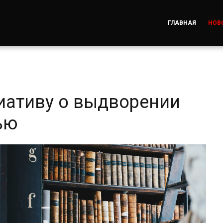
ГЛАВНАЯ
НОВ
циативу о выдворении
ью