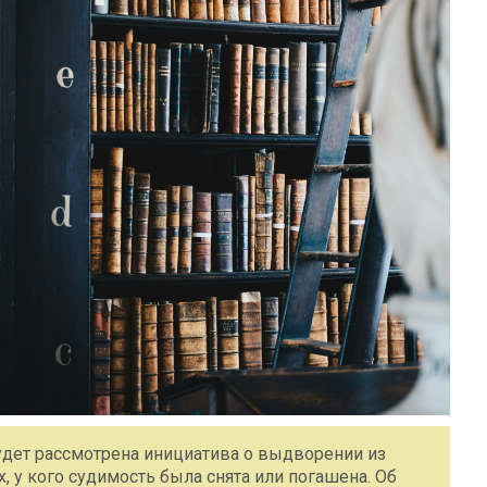
дет рассмотрена инициатива о выдворении из
, у кого судимость была снята или погашена. Об