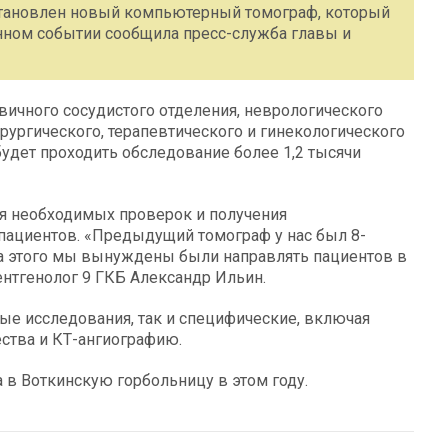
становлен новый компьютерный томограф, который
анном событии сообщила пресс-служба главы и
ичного сосудистого отделения, неврологического
ирургического, терапевтического и гинекологического
будет проходить обследование более 1,2 тысячи
ия необходимых проверок и получения
пациентов. «Предыдущий томограф у нас был 8-
-за этого мы вынуждены были направлять пациентов в
ентгенолог 9 ГКБ Александр Ильин.
ые исследования, так и специфические, включая
ства и КТ-ангиографию.
 в Воткинскую горбольницу в этом году.