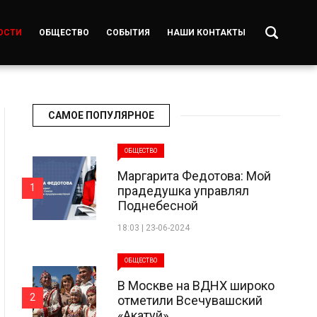
ОСТИ
ОБЩЕСТВО
СОБЫТИЯ
НАШИ КОНТАКТЫ
САМОЕ ПОПУЛЯРНОЕ
ОБЩЕСТВО
Маргарита Федотова: Мой
1
прадедушка управлял
Поднебесной
18:03 | 23-06-2024
ОБЩЕСТВО
В Москве на ВДНХ широко
2
отметили Всечувашский
«Акатуй»