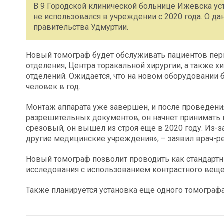
В 9 Городской клинической больнице Ижевска у
не использовался в учреждении с 2020 года. О д
правительства Удмуртии.
Новый томограф будет обслуживать пациентов перв
отделения, Центра торакальной хирургии, а также х
отделений. Ожидается, что на новом оборудовании 
человек в год.
Монтаж аппарата уже завершен, и после проведен
разрешительных документов, он начнет принимать 
срезовый, он вышел из строя еще в 2020 году. Из
другие медицинские учреждения», – заявил врач-р
Новый томограф позволит проводить как стандартн
исследования с использованием контрастного веще
Также планируется установка еще одного томографа