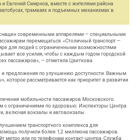
 и Евгений Смирнов, вместе с жителями района
автобусах, трамваях и подъемных механизмах в
 оснащен современными аппарелями — специальными
ссажирам перемещаться. «Столичный транспорт —
мире для людей с ограниченными возможностями
ывает все усилия, чтобы с каждым годом городской
сех пассажиров», — отметила Цветкова.
 и предложения по улучшению доступности. Важным
, которое рассматривается как приоритет в развитии
спечения мобильности пассажиров Московского
ям с ограничениями по здоровью. Инспекторы Центра
и, включая вокзалы и автовокзалы.
улучшением транспортного комплекса для
омощь получили более 1,2 миллиона пассажиров.
йт метро или по телефонам контакт-центра. Служба