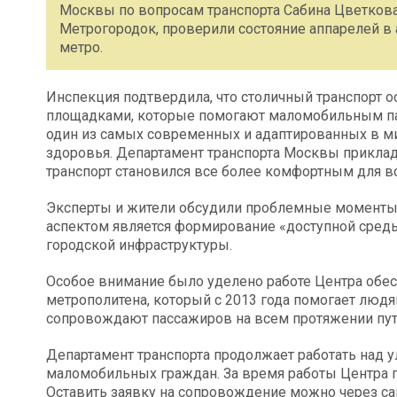
Москвы по вопросам транспорта Сабина Цветкова
Метрогородок, проверили состояние аппарелей в 
метро.
Инспекция подтвердила, что столичный транспорт
площадками, которые помогают маломобильным па
один из самых современных и адаптированных в 
здоровья. Департамент транспорта Москвы приклад
транспорт становился все более комфортным для в
Эксперты и жители обсудили проблемные моменты
аспектом является формирование «доступной среды»
городской инфраструктуры.
Особое внимание было уделено работе Центра обе
метрополитена, который с 2013 года помогает люд
сопровождают пассажиров на всем протяжении пут
Департамент транспорта продолжает работать над 
маломобильных граждан. За время работы Центра п
Оставить заявку на сопровождение можно через са