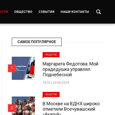
ОСТИ
ОБЩЕСТВО
СОБЫТИЯ
НАШИ КОНТАКТЫ
САМОЕ ПОПУЛЯРНОЕ
ОБЩЕСТВО
Маргарита Федотова: Мой
1
прадедушка управлял
Поднебесной
18:03 | 23-06-2024
ОБЩЕСТВО
В Москве на ВДНХ широко
2
отметили Всечувашский
«Акатуй»