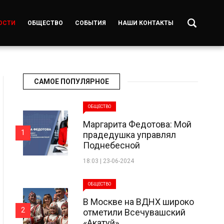
ОСТИ
ОБЩЕСТВО
СОБЫТИЯ
НАШИ КОНТАКТЫ
САМОЕ ПОПУЛЯРНОЕ
ОБЩЕСТВО
Маргарита Федотова: Мой
1
прадедушка управлял
Поднебесной
18:03 | 23-06-2024
ОБЩЕСТВО
В Москве на ВДНХ широко
2
отметили Всечувашский
«Акатуй»