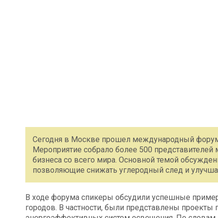
Сегодня в Москве прошел международный форум
Мероприятие собрало более 500 представителей м
бизнеса со всего мира. Основной темой обсужден
позволяющие снижать углеродный след и улучшат
В ходе форума спикеры обсудили успешные пример
городов. В частности, были представлены проект
энергоэффективных систем освещения. По словам 